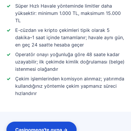
Süper Hızlı Havale yönteminde limitler daha
yüksektir: minimum 1.000 TL, maksimum 15.000
TL
E-cüzdan ve kripto çekimleri tipik olarak 5
dakika–1 saat içinde tamamlanır; havale aynı gün,
en geç 24 saatte hesaba geçer
Operatör onayı yoğunluğa göre 48 saate kadar
uzayabilir; ilk çekimde kimlik doğrulaması (belge)
istenmesi olağandır
Çekim işlemlerinden komisyon alınmaz; yatırımda
kullandığınız yöntemle çekim yapmanız süreci
hızlandırır
Casinomega'te oyna →